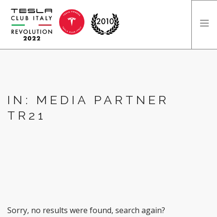
HOME
DICONO DI NOI
DIVENTA SPONSOR
IN: MEDIA PARTNER
INFO
TR21
EDIZIONI
SEARCH SITE
Sorry, no results were found, search again?