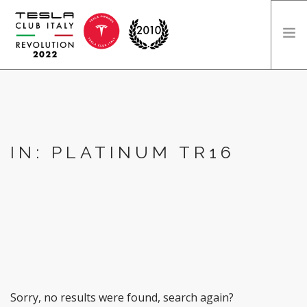
HOME
DICONO DI NOI
DIVENTA SPONSOR
IN: PLATINUM TR16
INFO
EDIZIONI
SEARCH SITE
Sorry, no results were found, search again?