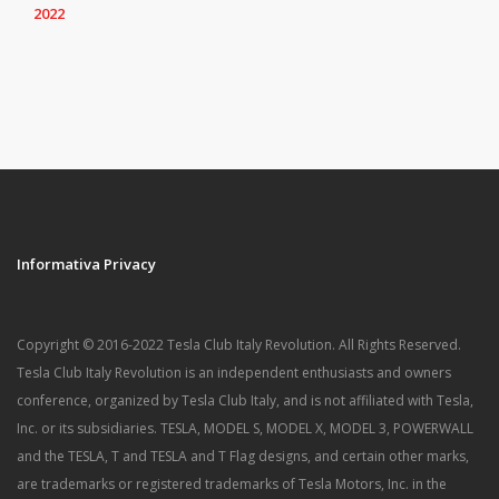
2022
Informativa Privacy
Copyright © 2016-2022 Tesla Club Italy Revolution. All Rights Reserved.
Tesla Club Italy Revolution is an independent enthusiasts and owners
conference, organized by Tesla Club Italy, and is not affiliated with Tesla,
Inc. or its subsidiaries. TESLA, MODEL S, MODEL X, MODEL 3, POWERWALL
and the TESLA, T and TESLA and T Flag designs, and certain other marks,
are trademarks or registered trademarks of Tesla Motors, Inc. in the