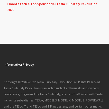
Finanza.tech è Top Sponsor del Tesla Club Italy Revolution
2022
Informativa Privacy
Copyright © 2016-2022 Tesla Club Italy Revolution. All Rights Reserved.
Tesla Club Italy Revolution is an independent enthusiasts and owners
conference, organized by Tesla Club Italy, and is not affiliated with Tesla,
Inc. or its subsidiaries. TESLA, MODEL S, MODEL X, MODEL 3, POWERWALL
and the TESLA, T and TESLA and T Flag designs, and certain other marks,