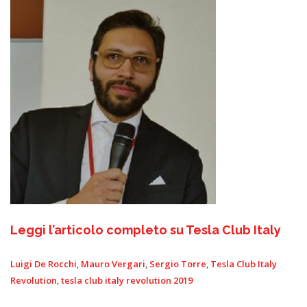
Leggi l’articolo completo su Tesla Club Italy
Luigi De Rocchi
,
Mauro Vergari
,
Sergio Torre
,
Tesla Club Italy
Revolution
,
tesla club italy revolution 2019