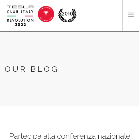
HOME
DICONO DI NOI
DIVENTA SPONSOR
OUR BLOG
INFO
EDIZIONI
SEARCH SITE
Partecipa alla conferenza nazionale