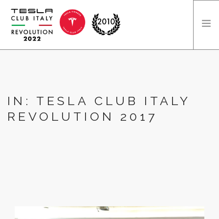
HOME
DICONO DI NOI
DIVENTA SPONSOR
IN: TESLA CLUB ITALY
INFO
REVOLUTION 2017
EDIZIONI
SEARCH SITE