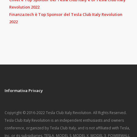
Revolution 2022
Finanza.tech è Top Sponsor del Tesla Club Italy Revolution
2022
Informativa Privacy
Copyright © 2016-2022 Tesla Club Italy Revolution. All Rights Reserved.
Tesla Club Italy Revolution is an independent enthusiasts and owners
conference, organized by Tesla Club Italy, and is not affiliated with Tesla,
Inc. or its subsidiaries. TESLA, MODEL S, MODEL X, MODEL 3, POWERWALL